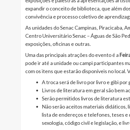
exposições e palestras a apresentações artístic
expandir o conceito de biblioteca, que além dos
convivência e processo coletivo de aprendiza
As unidades do Senac Campinas, Piracicaba, Ame
Centro Universitário Senac – Águas de São Ped
exposições, oficinas e outras.
Uma das principais atrações do evento é a
Feir
pode ir até a unidade ou campi participantes mai
com os itens que estarão disponíveis no local. 
A troca será de livro por livro e gibi por g
Livros de literatura em geral são bem a
Serão permitidos livros de literatura estr
Não serão aceitos materiais didáticos, li
lista de endereços e telefones, teses e
sexologia, código civil e legislação, e li