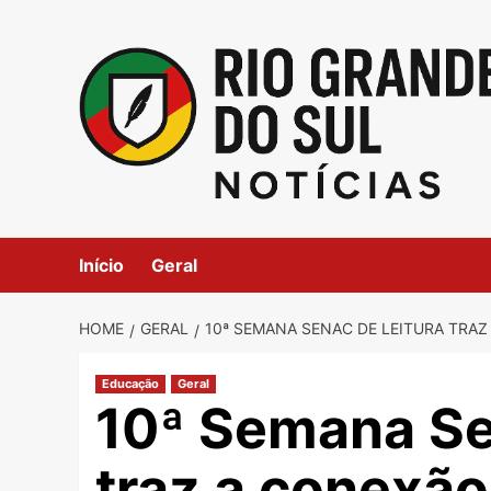
Skip
to
content
Início
Geral
HOME
GERAL
10ª SEMANA SENAC DE LEITURA TRAZ
Educação
Geral
10ª Semana Se
traz a conexão