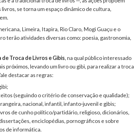
as e à tradicional troca de livros —, as ações propõem
 livros, se torna um espaço dinâmico de cultura,
gem.
ricana, Limeira, Itapira, Rio Claro, Mogi Guaçu e o
ro terão atividades diversas como: poesia, gastronomia,
a de Troca de Livros e Gibis
, na qual público interessado
s próximos, levando um livro ou gibi, para realizar a troca
Vale destacar as regras:
ibi;
ceitos (seguindo o critério de conservação e qualidade);
angeira, nacional, infantil, infanto‐juvenil e gibis;
vros de cunho político/partidário, religioso, dicionários,
 dissertações, enciclopédias, pornográficos e sobre
vros de informática.