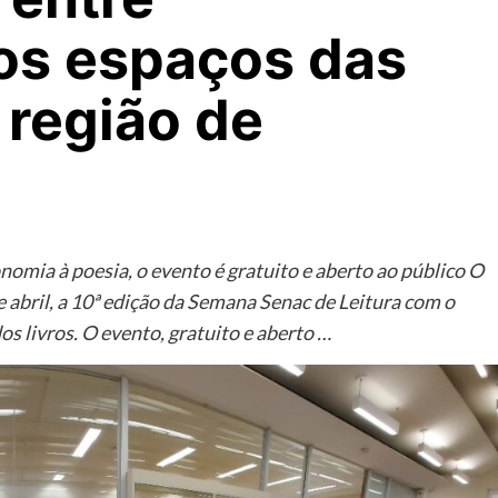
 os espaços das
 região de
nomia à poesia, o evento é gratuito e aberto ao público O
de abril, a 10ª edição da Semana Senac de Leitura com o
os livros. O evento, gratuito e aberto …