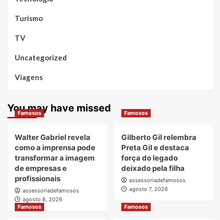
Turismo
TV
Uncategorized
Viagens
You may have missed
Famosos
Famosos
Walter Gabriel revela
Gilberto Gil relembra
como a imprensa pode
Preta Gil e destaca
transformar a imagem
força do legado
de empresas e
deixado pela filha
profissionais
assessoriadefamosos
agosto 7, 2026
assessoriadefamosos
agosto 8, 2026
Famosos
Famosos