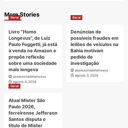
More Stories
Geral
Geral
Livro “Homo
Denúncias de
Longevus”, de Luiz
possíveis fraudes em
Paulo Foggetti, já está
leilões de veículos na
à venda na Amazon e
Bahia motivam
propõe reflexão
pedido de
sobre uma sociedade
investigação
mais longeva
assessoriadefamosos
agosto 3, 2026
assessoriadefamosos
agosto 4, 2026
Geral
Atual Mister São
Paulo 2026,
ferreirense Jefferson
Santos disputa o
título de Mister