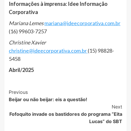
Informações à imprensa: Idee Informação
Corporativa
Mariana Lemes
mariana@ideecorporativa.com.br
(16) 99603-7257
Christine Xavier
christine@ideecorporativa.com.br
(15) 98828-
5458
Abril/2025
Post
Previous
Beijar ou não beijar: eis a questão!
Navigation
Next
Fofoquito invade os bastidores do programa “Eita
Lucas” do SBT