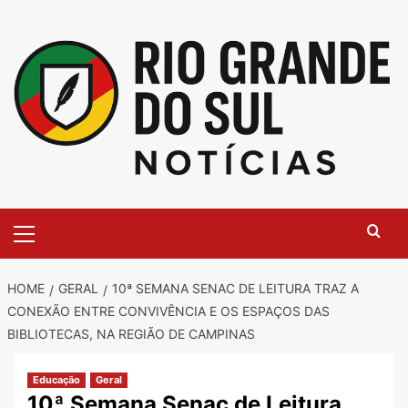
Skip
to
content
Primary
Menu
HOME
GERAL
10ª SEMANA SENAC DE LEITURA TRAZ A
CONEXÃO ENTRE CONVIVÊNCIA E OS ESPAÇOS DAS
BIBLIOTECAS, NA REGIÃO DE CAMPINAS
Educação
Geral
10ª Semana Senac de Leitura