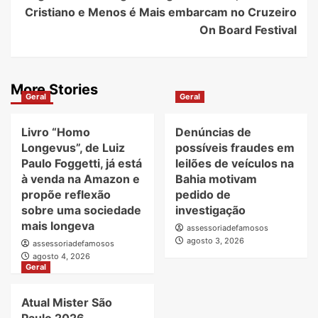
Cristiano e Menos é Mais embarcam no Cruzeiro
On Board Festival
More Stories
Geral
Geral
Livro “Homo
Denúncias de
Longevus”, de Luiz
possíveis fraudes em
Paulo Foggetti, já está
leilões de veículos na
à venda na Amazon e
Bahia motivam
propõe reflexão
pedido de
sobre uma sociedade
investigação
mais longeva
assessoriadefamosos
agosto 3, 2026
assessoriadefamosos
agosto 4, 2026
Geral
Atual Mister São