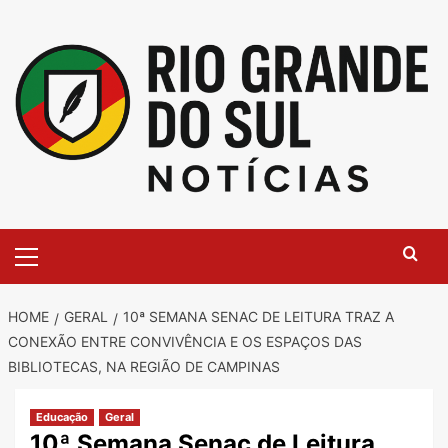
Skip
to
content
Primary
Menu
HOME
GERAL
10ª SEMANA SENAC DE LEITURA TRAZ A
CONEXÃO ENTRE CONVIVÊNCIA E OS ESPAÇOS DAS
BIBLIOTECAS, NA REGIÃO DE CAMPINAS
Educação
Geral
10ª Semana Senac de Leitura