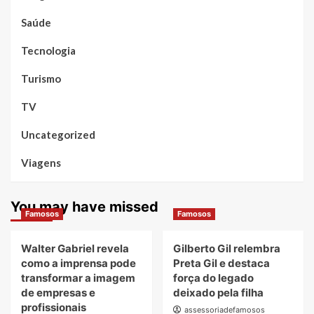
Saúde
Tecnologia
Turismo
TV
Uncategorized
Viagens
You may have missed
Famosos
Famosos
Walter Gabriel revela
Gilberto Gil relembra
como a imprensa pode
Preta Gil e destaca
transformar a imagem
força do legado
de empresas e
deixado pela filha
profissionais
assessoriadefamosos