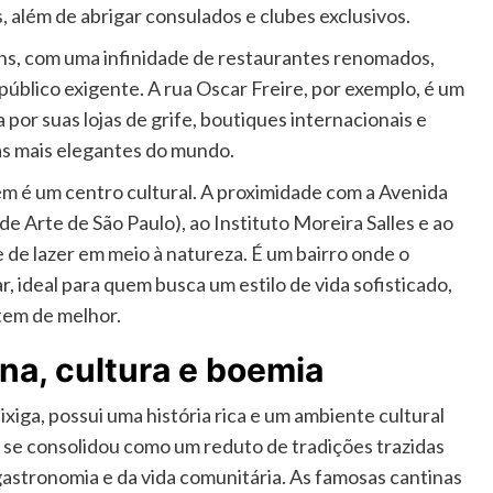
 além de abrigar consulados e clubes exclusivos.
ins, com uma infinidade de restaurantes renomados,
úblico exigente. A rua Oscar Freire, por exemplo, é um
por suas lojas de grife, boutiques internacionais e
as mais elegantes do mundo.
ém é um centro cultural. A proximidade com a Avenida
e Arte de São Paulo), ao Instituto Moreira Salles e ao
 de lazer em meio à natureza. É um bairro onde o
 ideal para quem busca um estilo de vida sofisticado,
tem de melhor.
iana, cultura e boemia
iga, possui uma história rica e um ambiente cultural
ão se consolidou como um reduto de tradições trazidas
astronomia e da vida comunitária. As famosas cantinas