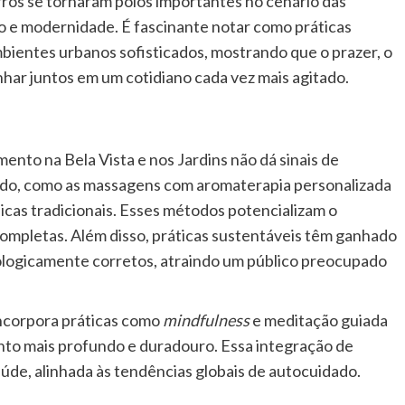
rros se tornaram polos importantes no cenário das
ão e modernidade. É fascinante notar como práticas
ientes urbanos sofisticados, mostrando que o prazer, o
ar juntos em um cotidiano cada vez mais agitado.
to na Bela Vista e nos Jardins não dá sinais de
ndo, como as massagens com aromaterapia personalizada
cas tradicionais. Esses métodos potencializam o
completas. Além disso, práticas sustentáveis têm ganhado
ologicamente corretos, atraindo um público preocupado
incorpora práticas como
mindfulness
e meditação guiada
to mais profundo e duradouro. Essa integração de
úde, alinhada às tendências globais de autocuidado.