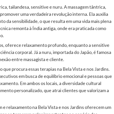
ica, tailandesa, sensitive e nuru. A massagem tântrica,
romover uma verdadeira revolução interna. Ela auxilia
o da sensibilidade, o que resulta em uma vida mais plena
écnica remonta à Índia antiga, onde era praticada como
o.
os, oferece relaxamento profundo, enquanto a sensitive
iência corporal. Já a nuru, importada do Japão, é famosa
onexão entre massagista e cliente.
o que procura essas terapias na Bela Vista e nos Jardins.
executivos em busca de equilíbrio emocional e pessoas que
xamento. Em ambos os locais, a diversidade cultural
imento personalizado, que atrai clientes que valorizam a
m e relaxamento na Bela Vista e nos Jardins oferecem um