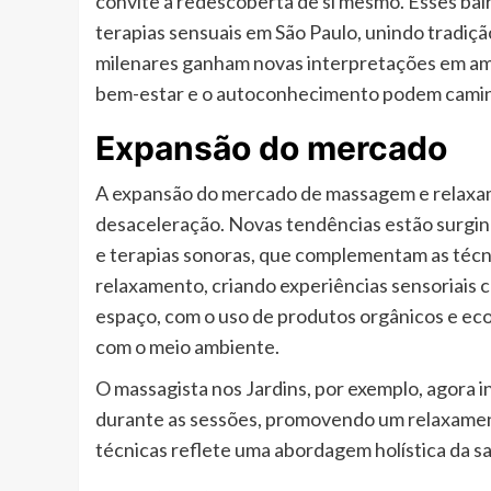
convite à redescoberta de si mesmo. Esses bai
terapias sensuais em São Paulo, unindo tradiç
milenares ganham novas interpretações em amb
bem-estar e o autoconhecimento podem caminh
Expansão do mercado
A expansão do mercado de massagem e relaxamen
desaceleração. Novas tendências estão surgi
e terapias sonoras, que complementam as técni
relaxamento, criando experiências sensoriais 
espaço, com o uso de produtos orgânicos e ec
com o meio ambiente.
O massagista nos Jardins, por exemplo, agora 
durante as sessões, promovendo um relaxamen
técnicas reflete uma abordagem holística da sa