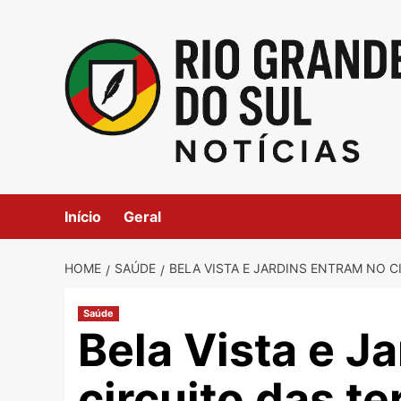
Skip
to
content
Início
Geral
HOME
SAÚDE
BELA VISTA E JARDINS ENTRAM NO C
Saúde
Bela Vista e J
circuito das t