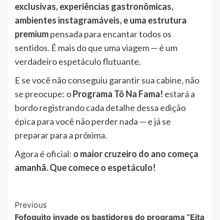
exclusivas, experiências gastronômicas,
ambientes instagramáveis, e uma estrutura
premium
pensada para encantar todos os
sentidos. É mais do que uma viagem — é um
verdadeiro espetáculo flutuante.
E se você não conseguiu garantir sua cabine, não
se preocupe: o
Programa Tô Na Fama!
estará a
bordo registrando cada detalhe dessa edição
épica para você não perder nada — e já se
preparar para a próxima.
Agora é oficial:
o maior cruzeiro do ano começa
amanhã. Que comece o espetáculo!
Post
Previous
Fofoquito invade os bastidores do programa “Eita