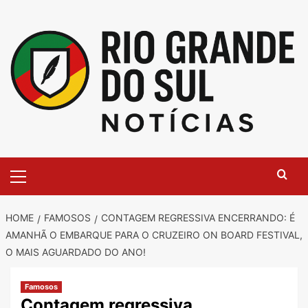
Skip
to
content
Primary
Menu
HOME
FAMOSOS
CONTAGEM REGRESSIVA ENCERRANDO: É
AMANHÃ O EMBARQUE PARA O CRUZEIRO ON BOARD FESTIVAL,
O MAIS AGUARDADO DO ANO!
Famosos
Contagem regressiva