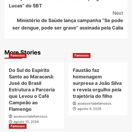
Navigation
Lucas” do SBT
Next
Ministério de Saúde lança campanha “Se pode
ser dengue, pode ser grave” assinada pela Calia
More Stories
Famosos
Famosos
Do Sul do Espírito
Faustão faz
Santo ao Maracanã:
homenagem
José do Brasil
surpresa a João Silva
Estrutura a Parceria
e revela orgulho pela
que Levou o Café
trajetória do filho
Campeão ao
assessoriadefamosos
Flamengo
agosto 9, 2026
assessoriadefamosos
agosto 10, 2026
Famosos