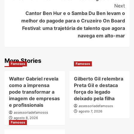
Navigation
Next
Cantor Ben Hur e o Samba Du Ben levam o
melhor do pagode para o Cruzeiro On Board
Festival: uma trajetória de talento que agora
navega em alto-mar
More Stories
Famosos
Famosos
Walter Gabriel revela
Gilberto Gil relembra
como a imprensa
Preta Gil e destaca
pode transformar a
força do legado
imagem de empresas
deixado pela filha
e profissionais
assessoriadefamosos
agosto 7, 2026
assessoriadefamosos
agosto 8, 2026
Famosos