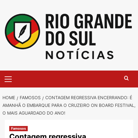
Skip
to
content
Primary
Menu
HOME
FAMOSOS
CONTAGEM REGRESSIVA ENCERRANDO: É
AMANHÃ O EMBARQUE PARA O CRUZEIRO ON BOARD FESTIVAL,
O MAIS AGUARDADO DO ANO!
Famosos
Contagem regressiva