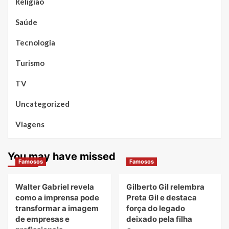
Religião
Saúde
Tecnologia
Turismo
TV
Uncategorized
Viagens
You may have missed
Famosos
Famosos
Walter Gabriel revela
Gilberto Gil relembra
como a imprensa pode
Preta Gil e destaca
transformar a imagem
força do legado
de empresas e
deixado pela filha