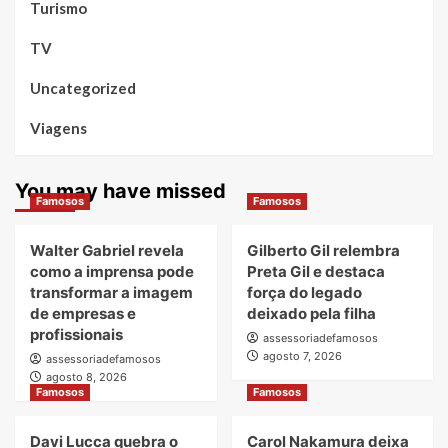
Turismo
TV
Uncategorized
Viagens
You may have missed
Famosos
Famosos
Walter Gabriel revela
Gilberto Gil relembra
como a imprensa pode
Preta Gil e destaca
transformar a imagem
força do legado
de empresas e
deixado pela filha
profissionais
assessoriadefamosos
agosto 7, 2026
assessoriadefamosos
agosto 8, 2026
Famosos
Famosos
Davi Lucca quebra o
Carol Nakamura deixa