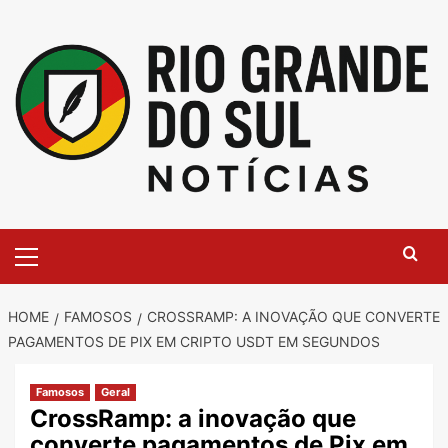
Skip
to
content
Primary
Menu
HOME
FAMOSOS
CROSSRAMP: A INOVAÇÃO QUE CONVERTE
PAGAMENTOS DE PIX EM CRIPTO USDT EM SEGUNDOS
Famosos
Geral
CrossRamp: a inovação que
converte pagamentos de Pix em