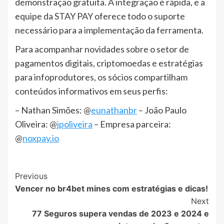
demonstração gratuita. A integração é rápida, e a
equipe da STAY PAY oferece todo o suporte
necessário para a implementação da ferramenta.
Para acompanhar novidades sobre o setor de
pagamentos digitais, criptomoedas e estratégias
para infoprodutores, os sócios compartilham
conteúdos informativos em seus perfis:
– Nathan Simões: @
eunathanbr
– João Paulo
Oliveira: @
jpoliveira
– Empresa parceira:
@
noxpay.io
Post
Previous
Vencer no br4bet mines com estratégias e dicas!
Navigation
Next
77 Seguros supera vendas de 2023 e 2024 e