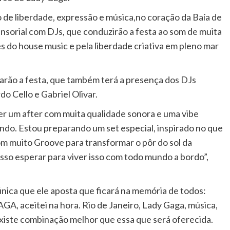
 de liberdade, expressão e música,no coração da Baía de
nsorial com DJs, que conduzirão a festa ao som de muita
s do house music e pela liberdade criativa em pleno mar
arão a festa, que também terá a presença dos DJs
o Cello e Gabriel Olivar.
er um after com muita qualidade sonora e uma vibe
undo. Estou preparando um set especial, inspirado no que
m muito Groove para transformar o pôr do sol da
so esperar para viver isso com todo mundo a bordo”,
ica que ele aposta que ficará na memória de todos:
GA, aceitei na hora. Rio de Janeiro, Lady Gaga, música,
existe combinação melhor que essa que será oferecida.