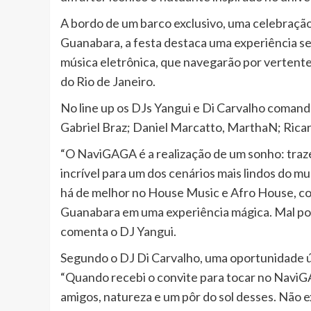
A bordo de um barco exclusivo, uma celebração
Guanabara, a festa destaca uma experiência se
música eletrônica, que navegarão por vertente
do Rio de Janeiro.
No line up os DJs Yangui e Di Carvalho comand
Gabriel Braz; Daniel Marcatto, MarthaN; Ricard
“O NaviGAGA é a realização de um sonho: traz
incrível para um dos cenários mais lindos do m
há de melhor no House Music e Afro House, co
Guanabara em uma experiência mágica. Mal pos
comenta o DJ Yangui.
Segundo o DJ Di Carvalho, uma oportunidade ún
“Quando recebi o convite para tocar no NaviGA
amigos, natureza e um pôr do sol desses. Não 