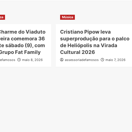
ca
Música
 Charme do Viaduto
Cristiano Pipow leva
eira comemora 36
superprodução para o palco
te sábado (9), com
de Heliópolis na Virada
Grupo Fat Family
Cultural 2026
defamosos
maio 8, 2026
assessoriadefamosos
maio 7, 2026