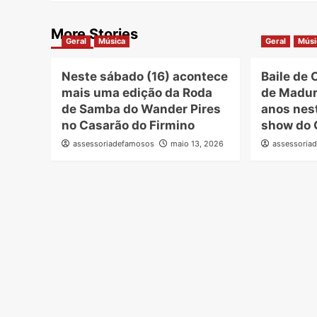
More Stories
Geral
Música
Geral
Músi
Neste sábado (16) acontece
Baile de
mais uma edição da Roda
de Madur
de Samba do Wander Pires
anos nes
no Casarão do Firmino
show do 
assessoriadefamosos
maio 13, 2026
assessoria