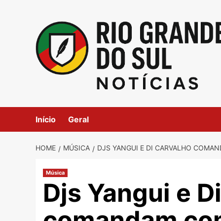
Skip
to
content
Início
Geral
HOME
MÚSICA
DJS YANGUI E DI CARVALHO COMAND
Música
Djs Yangui e D
comandam com