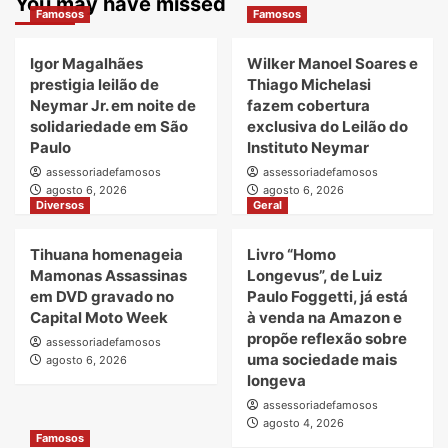
You may have missed
Famosos
Famosos
Igor Magalhães
Wilker Manoel Soares e
prestigia leilão de
Thiago Michelasi
Neymar Jr. em noite de
fazem cobertura
solidariedade em São
exclusiva do Leilão do
Paulo
Instituto Neymar
assessoriadefamosos
assessoriadefamosos
agosto 6, 2026
agosto 6, 2026
Diversos
Geral
Tihuana homenageia
Livro “Homo
Mamonas Assassinas
Longevus”, de Luiz
em DVD gravado no
Paulo Foggetti, já está
Capital Moto Week
à venda na Amazon e
propõe reflexão sobre
assessoriadefamosos
uma sociedade mais
agosto 6, 2026
longeva
assessoriadefamosos
agosto 4, 2026
Famosos