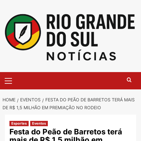
Skip
to
content
Primary
Menu
HOME
EVENTOS
FESTA DO PEÃO DE BARRETOS TERÁ MAIS
DE R$ 1,5 MILHÃO EM PREMIAÇÃO NO RODEIO
Esportes
Eventos
Festa do Peão de Barretos terá
mais de R$ 1,5 milhão em