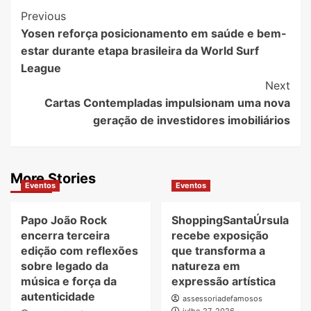
Post
Previous
Yosen reforça posicionamento em saúde e bem-
Navigation
estar durante etapa brasileira da World Surf
League
Next
Cartas Contempladas impulsionam uma nova
geração de investidores imobiliários
More Stories
Eventos
Eventos
Papo João Rock
ShoppingSantaÚrsula
encerra terceira
recebe exposição
edição com reflexões
que transforma a
sobre legado da
natureza em
música e força da
expressão artística
autenticidade
assessoriadefamosos
julho 27, 2026