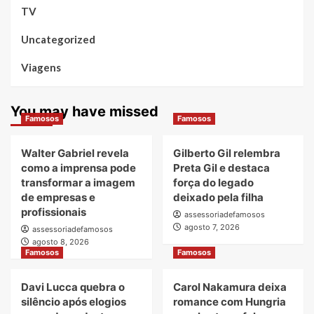
TV
Uncategorized
Viagens
You may have missed
Famosos
Famosos
Walter Gabriel revela
Gilberto Gil relembra
como a imprensa pode
Preta Gil e destaca
transformar a imagem
força do legado
de empresas e
deixado pela filha
profissionais
assessoriadefamosos
agosto 7, 2026
assessoriadefamosos
agosto 8, 2026
Famosos
Famosos
Davi Lucca quebra o
Carol Nakamura deixa
silêncio após elogios
romance com Hungria