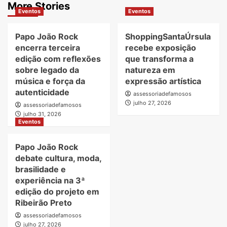
More Stories
Eventos
Eventos
Papo João Rock
ShoppingSantaÚrsula
encerra terceira
recebe exposição
edição com reflexões
que transforma a
sobre legado da
natureza em
música e força da
expressão artística
autenticidade
assessoriadefamosos
julho 27, 2026
assessoriadefamosos
julho 31, 2026
Eventos
Papo João Rock
debate cultura, moda,
brasilidade e
experiência na 3ª
edição do projeto em
Ribeirão Preto
assessoriadefamosos
julho 27, 2026