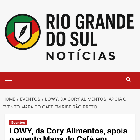
Skip
to
content
Primary
Menu
HOME
EVENTOS
LOWY, DA CORY ALIMENTOS, APOIA O
EVENTO MAPA DO CAFÉ EM RIBEIRÃO PRETO
Eventos
LOWY, da Cory Alimentos, apoia
o evento Mapa do Café em