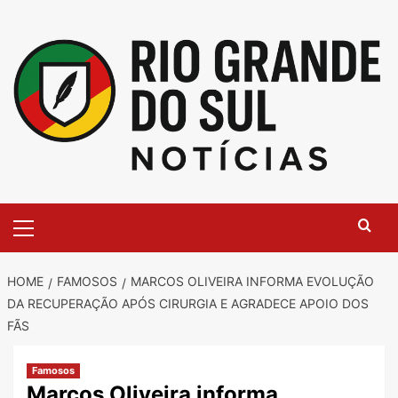
Skip
to
content
Primary
Menu
HOME
FAMOSOS
MARCOS OLIVEIRA INFORMA EVOLUÇÃO
DA RECUPERAÇÃO APÓS CIRURGIA E AGRADECE APOIO DOS
FÃS
Famosos
Marcos Oliveira informa