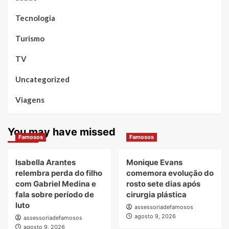
Tecnologia
Turismo
TV
Uncategorized
Viagens
You may have missed
Famosos
Famosos
Isabella Arantes
Monique Evans
relembra perda do filho
comemora evolução do
com Gabriel Medina e
rosto sete dias após
fala sobre período de
cirurgia plástica
luto
assessoriadefamosos
agosto 9, 2026
assessoriadefamosos
agosto 9, 2026