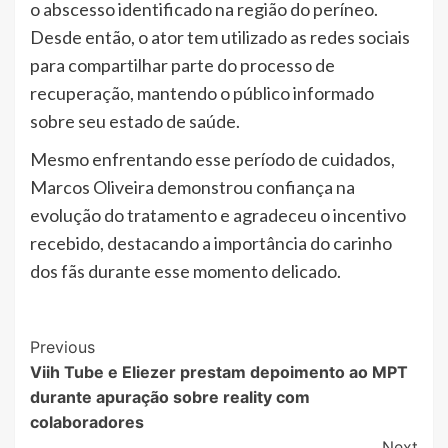
o abscesso identificado na região do períneo.
Desde então, o ator tem utilizado as redes sociais
para compartilhar parte do processo de
recuperação, mantendo o público informado
sobre seu estado de saúde.
Mesmo enfrentando esse período de cuidados,
Marcos Oliveira demonstrou confiança na
evolução do tratamento e agradeceu o incentivo
recebido, destacando a importância do carinho
dos fãs durante esse momento delicado.
Post
Previous
Viih Tube e Eliezer prestam depoimento ao MPT
Navigation
durante apuração sobre reality com
colaboradores
Next