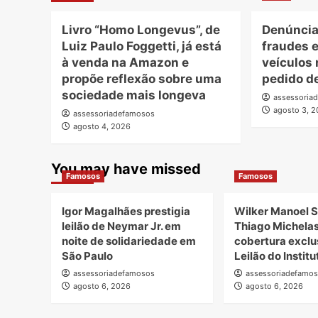
Livro “Homo Longevus”, de
Denúncia
Luiz Paulo Foggetti, já está
fraudes e
à venda na Amazon e
veículos
propõe reflexão sobre uma
pedido d
sociedade mais longeva
assessoria
agosto 3, 
assessoriadefamosos
agosto 4, 2026
You may have missed
Famosos
Famosos
Igor Magalhães prestigia
Wilker Manoel S
leilão de Neymar Jr. em
Thiago Michela
noite de solidariedade em
cobertura exclu
São Paulo
Leilão do Instit
assessoriadefamosos
assessoriadefamo
agosto 6, 2026
agosto 6, 2026