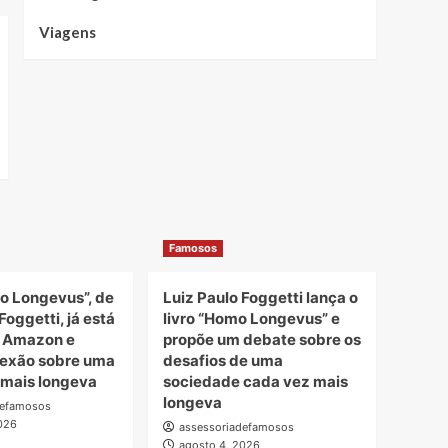
Viagens
Famosos
o Longevus”, de
Luiz Paulo Foggetti lança o
Foggetti, já está
livro “Homo Longevus” e
a Amazon e
propõe um debate sobre os
lexão sobre uma
desafios de uma
 mais longeva
sociedade cada vez mais
longeva
defamosos
026
assessoriadefamosos
agosto 4, 2026