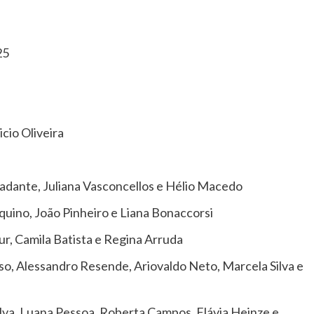
25
cio Oliveira
adante, Juliana Vasconcellos e Hélio Macedo
quino, João Pinheiro e Liana Bonaccorsi
r, Camila Batista e Regina Arruda
o, Alessandro Resende, Ariovaldo Neto, Marcela Silva e
ilva, Luana Pessoa, Roberta Campos, Flávia Heinze e