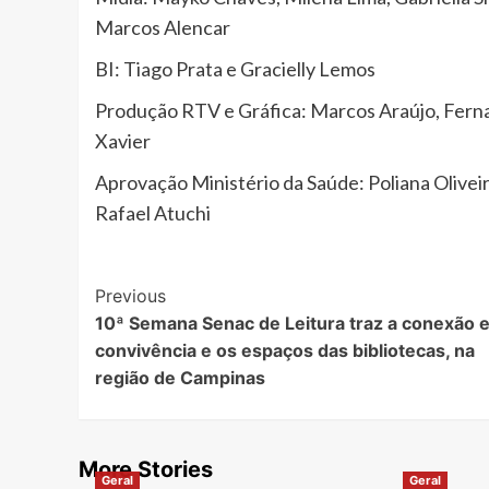
Marcos Alencar
BI: Tiago Prata e Gracielly Lemos
Produção RTV e Gráfica: Marcos Araújo, Fern
Xavier
Aprovação Ministério da Saúde: Poliana Oliveir
Rafael Atuchi
Post
Previous
10ª Semana Senac de Leitura traz a conexão 
Navigation
convivência e os espaços das bibliotecas, na
região de Campinas
More Stories
Geral
Geral