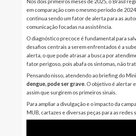
Nos dois primeiros meses de 2025, o Brasil re
em comparação com o mesmo período de 2024. A
continua sendo um fator de alerta para as aut
comunicação focadas na assistência.
O diagnóstico precoce é fundamental para salva
desafios centrais a serem enfrentados é a sub
alerta, o que pode atrasar a busca por atendi
fator perigoso, pois abafa os sintomas, não tra
Pensando nisso, atendendo ao briefing do Mini
dengue, pode ser grave
. O objetivo é alertar
assim que surgirem os primeiros sinais.
Para ampliar a divulgação e o impacto da cam
MUB, cartazes e diversas peças para as redes s