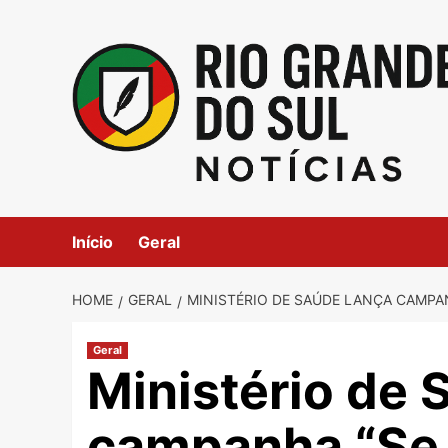
Skip
to
content
Início
Geral
HOME
GERAL
MINISTÉRIO DE SAÚDE LANÇA CAMPAN
Geral
Ministério de 
campanha “Se 