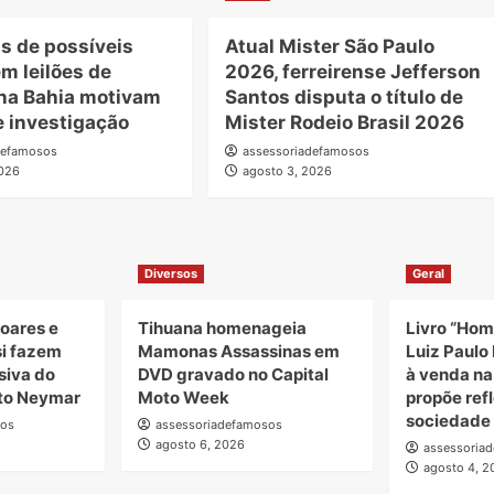
s de possíveis
Atual Mister São Paulo
m leilões de
2026, ferreirense Jefferson
 na Bahia motivam
Santos disputa o título de
e investigação
Mister Rodeio Brasil 2026
defamosos
assessoriadefamosos
2026
agosto 3, 2026
Diversos
Geral
oares e
Tihuana homenageia
Livro “Hom
si fazem
Mamonas Assassinas em
Luiz Paulo 
siva do
DVD gravado no Capital
à venda n
uto Neymar
Moto Week
propõe ref
sociedade
sos
assessoriadefamosos
agosto 6, 2026
assessoria
agosto 4, 2